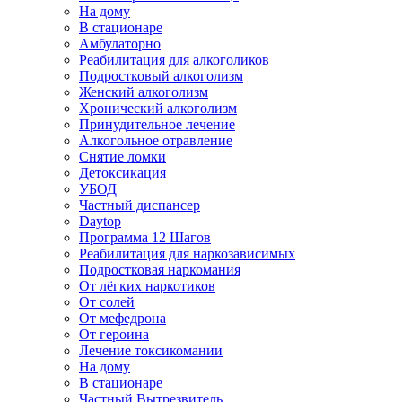
На дому
В стационаре
Амбулаторно
Реабилитация для алкоголиков
Подростковый алкоголизм
Женский алкоголизм
Хронический алкоголизм
Принудительное лечение
Алкогольное отравление
Снятие ломки
Детоксикация
УБОД
Частный диспансер
Daytop
Программа 12 Шагов
Реабилитация для наркозависимых
Подростковая наркомания
От лёгких наркотиков
От солей
От мефедрона
От героина
Лечение токсикомании
На дому
В стационаре
Частный Вытрезвитель