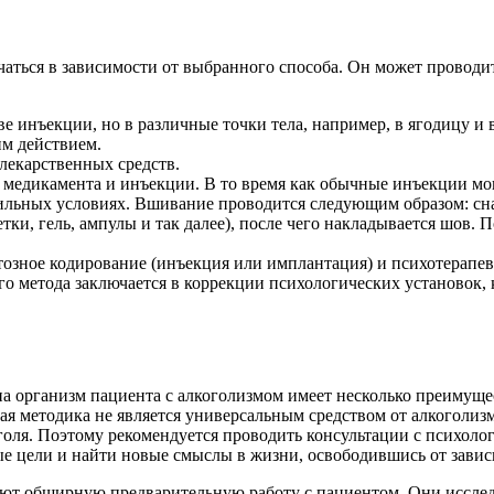
ться в зависимости от выбранного способа. Он может проводить
инъекции, но в различные точки тела, например, в ягодицу и 
им действием.
лекарственных средств.
медикамента и инъекции. В то время как обычные инъекции мог
льных условиях. Вшивание проводится следующим образом: снача
етки, гель, ампулы и так далее), после чего накладывается шов.
зное кодирование (инъекция или имплантация) и психотерапев
о метода заключается в коррекции психологических установок,
а организм пациента с алкоголизмом имеет несколько преимуще
ая методика не является универсальным средством от алкоголиз
голя. Поэтому рекомендуется проводить консультации с психолог
 цели и найти новые смыслы в жизни, освободившись от зависи
яют обширную предварительную работу с пациентом. Они исслед