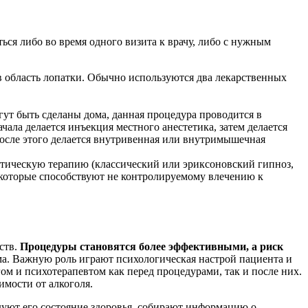
ся либо во время одного визита к врачу, либо с нужным
в область лопатки. Обычно используются два лекарственных
ут быть сделаны дома, данная процедура проводится в
ла делается инъекция местного анестетика, затем делается
 После этого делается внутривенная или внутримышечная
тическую терапию (классический или эриксоновский гипноз,
 которые способствуют не контролируемому влечению к
ств.
Процедуры становятся более эффективными, а риск
ма. Важную роль играют психологическая настрой пациента и
ом и психотерапевтом как перед процедурами, так и после них.
мости от алкоголя.
уют его состояние здоровья, собирают информацию о