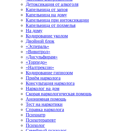
Детоксикация от алкоголя
Капельница от запоя
Капельница на дому
Капельница при интоксикации
Капельница от похмелья
На дому
Кодирование уколом
Двойной блок
«Эспераль»
«Вивитрол»
«Дисульфирам»
«Торпедо»
«Налтрексон»
Кодирование гипнозом
Приём нарколога
Консультация нарколога
Нарколог на дом
Скорая наркологическая помощь
Анонимная помощь
Тест на наркотики
Справка нарколога
Психиатр
Психотерапевт
Психолог
Семейный психолог