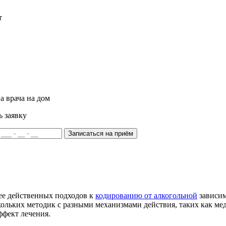
т
а врача на дом
ь заявку
Записаться на приём
ее действенных подходов к
кодированию от алкогольной
зависим
льких методик с разными механизмами действия, таких как мед
ффект лечения.