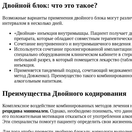
Двойной блок: что это такое?
Возможные варианты применения двойного блока могут различа
интервалом в несколько дней.
«Двойная» инъекция внутримышцы. Пациент получает две 
препарата, которые обладают совместным терапевтическ
Сочетание внутривенного и внутримышечного введения 
Используется сочетание пролонгированной имплантации 
специально оборудованном клиническом кабинете в стери
небольшой разрез, в который помещается лекарство (табл
инъекция.
Применяется тандемный подход, сочетающий медикаменто
метод Довженко). Преимущество такого комбинированног
алкогольным напиткам.
Преимущества Двойного кодирования
Комплексное воздействие комбинированных методов лечения н
рецидива минимален.
Однако, необходимо понимать, что данн
его положительная мотивация отказаться от употребления алко
Эти специалисты помогут пациенту определить свои жизненные
Для того чтобы провести двойную блокаду, наркологи выполн