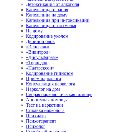
Детоксикация от алкоголя
Капельница от запоя
Капельница на дому
Капельница при интоксикации
Капельница от похмелья
На дому
Кодирование уколом
Двойной блок
«Эспераль»
«Вивитрол»
«Дисульфирам»
«Торпедо»
«Налтрексон»
Кодирование гипнозом
Приём нарколога
Консультация нарколога
Нарколог на дом
Скорая наркологическая помощь
Анонимная помощь
Тест на наркотики
Справка нарколога
Психиатр
Психотерапевт
Психолог
Семейный психолог