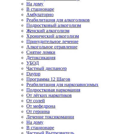
На дому
В стационаре
Амбулаторно
Реабилитация для алкоголиков
Подростковый алкоголизм
Женский алкоголизм
Хронический алкоголизм
Принудительное лечение
Алкогольное отравление
Снятие ломки
Детоксикация
УБОД
Частный диспансер
Daytop
Программа 12 Шагов
Реабилитация для наркозависимых
Подростковая наркомания
От лёгких наркотиков
От солей
От мефедрона
От героина
Лечение токсикомании
На дому
В стационаре
Частный Вытрезвитель