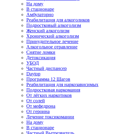
На дому
В стационаре
Амбулаторно
Реабилитация для алкоголиков
Подростковый алкоголизм
Женский алкоголизм
Хронический алкоголизм
Принудительное лечение
Алкогольное отравление
Снятие ломки
Детоксикация
УБОД
Частный диспансер
Daytop
Программа 12 Шагов
Реабилитация для наркозависимых
Подростковая наркомания
От лёгких наркотиков
От солей
От мефедрона
От героина
Лечение токсикомании
На дому
В стационаре
Частный Вытрезвитель