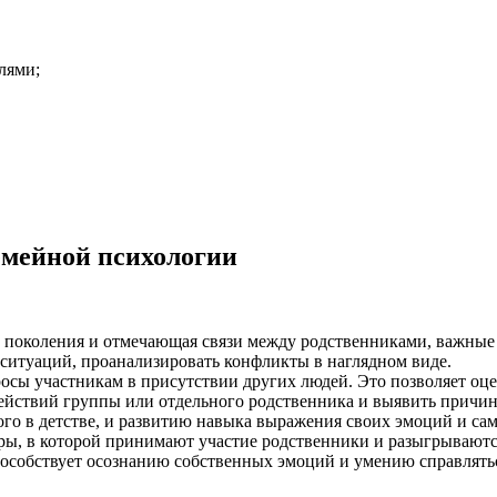
лями;
емейной психологии
и поколения и отмечающая связи между родственниками, важные 
ситуаций, проанализировать конфликты в наглядном виде.
росы участникам в присутствии других людей. Это позволяет оц
 действий группы или отдельного родственника и выявить прич
го в детстве, и развитию навыка выражения своих эмоций и са
ры, в которой принимают участие родственники и разыгрывают
пособствует осознанию собственных эмоций и умению справлять