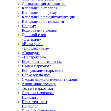
Детоксикация от алкоголя
Капельница от запоя
Капельница на дому
Капельница при интоксикации
Капельница от похмелья
На дому
Кодирование уколом
Двойной блок
«Эспераль»
«Вивитрол»
«Дисульфирам»
«Торпедо»
«Налтрексон»
Кодирование гипнозом
Приём нарколога
Консультация нарколога
Нарколог на дом
Скорая наркологическая помощь
Анонимная помощь
Тест на наркотики
Справка нарколога
Психиатр
Психотерапевт
Психолог
Семейный психолог