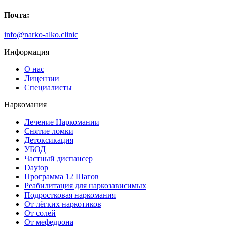
Почта:
info@narko-alko.clinic
Информация
О нас
Лицензии
Специалисты
Наркомания
Лечение Наркомании
Снятие ломки
Детоксикация
УБОД
Частный диспансер
Daytop
Программа 12 Шагов
Реабилитация для наркозависимых
Подростковая наркомания
От лёгких наркотиков
От солей
От мефедрона