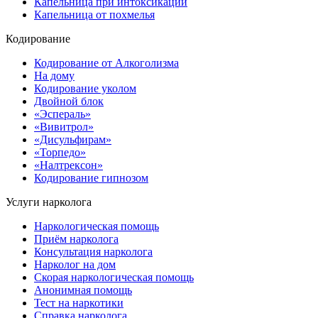
Капельница при интоксикации
Капельница от похмелья
Кодирование
Кодирование от Алкоголизма
На дому
Кодирование уколом
Двойной блок
«Эспераль»
«Вивитрол»
«Дисульфирам»
«Торпедо»
«Налтрексон»
Кодирование гипнозом
Услуги нарколога
Наркологическая помощь
Приём нарколога
Консультация нарколога
Нарколог на дом
Скорая наркологическая помощь
Анонимная помощь
Тест на наркотики
Справка нарколога