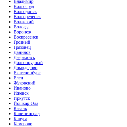
Владимир
Волгоград
Волгодонск
Волгореченск
Волжский
Вологда
Воронеж
Воскресенск
Грозный
Грязовец
Данилов
Дзержинск
Долгопрудный
Домодедово
Екатеринбург
Елец
Жуковский
Иваново
Ижевск
Иркутск
Йошкар-Ола
Казань
Калининград
Калуга
Кемерово