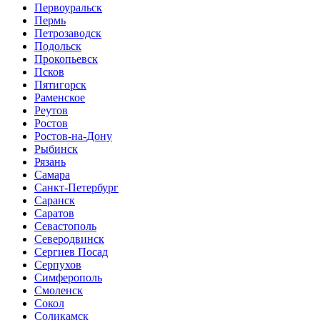
Первоуральск
Пермь
Петрозаводск
Подольск
Прокопьевск
Псков
Пятигорск
Раменское
Реутов
Ростов
Ростов-на-Дону
Рыбинск
Рязань
Самара
Санкт-Петербург
Саранск
Саратов
Севастополь
Северодвинск
Сергиев Посад
Серпухов
Симферополь
Смоленск
Сокол
Соликамск