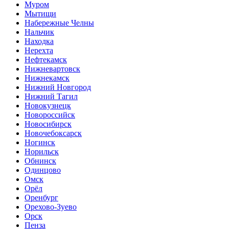
Муром
Мытищи
Набережные Челны
Нальчик
Находка
Нерехта
Нефтекамск
Нижневартовск
Нижнекамск
Нижний Новгород
Нижний Тагил
Новокузнецк
Новороссийск
Новосибирск
Новочебоксарск
Ногинск
Норильск
Обнинск
Одинцово
Омск
Орёл
Оренбург
Орехово-Зуево
Орск
Пенза