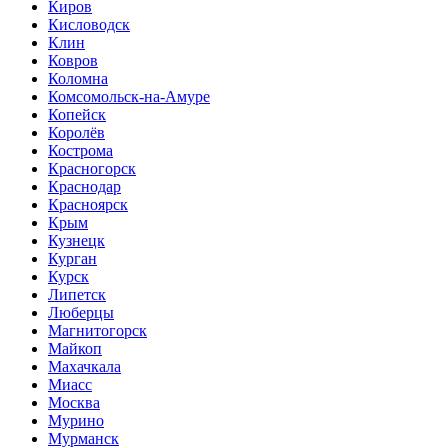
Киров
Кисловодск
Клин
Ковров
Коломна
Комсомольск-на-Амуре
Копейск
Королёв
Кострома
Красногорск
Краснодар
Красноярск
Крым
Кузнецк
Курган
Курск
Липетск
Люберцы
Магнитогорск
Майкоп
Махачкала
Миасс
Москва
Мурино
Мурманск