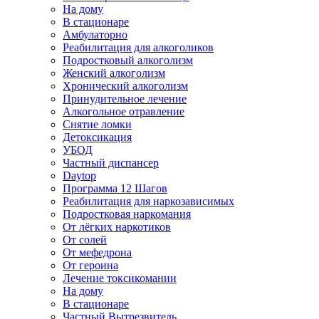
На дому
В стационаре
Амбулаторно
Реабилитация для алкоголиков
Подростковый алкоголизм
Женский алкоголизм
Хронический алкоголизм
Принудительное лечение
Алкогольное отравление
Снятие ломки
Детоксикация
УБОД
Частный диспансер
Daytop
Программа 12 Шагов
Реабилитация для наркозависимых
Подростковая наркомания
От лёгких наркотиков
От солей
От мефедрона
От героина
Лечение токсикомании
На дому
В стационаре
Частный Вытрезвитель