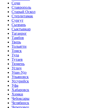
Сочи
Ставрополь
Старый Оскол
Стерлитамак
Сургут
Сызрань
Сыктывкар
Таганрог
Тамбов
Тверь
Тольятти
Томск
Тула
Тутаев
Тюмень
Углич
Улан-Удэ
Ульяновск
Уссурийск
Уфа
Хабаровск
Химки
Чебоксары
Челябинск
Череповец