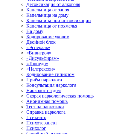
Детоксикация от алкоголя
Капельница от запоя
Капельница на дому
Капельница при интоксикации
Капельница от похмелья
На дому
Кодирование уколом
Двойной блок
«Эспераль»
«Вивитрол»
«Дисульфирам»
«Торпедо»
«Налтрексон»
Кодирование гипнозом
Приём нарколога
Консультация нарколога
Нарколог на дом
Скорая наркологическая помощь
Анонимная помощь
Тест на наркотики
Справка нарколога
Психиатр
Психотерапевт
Психолог
Семейный психолог