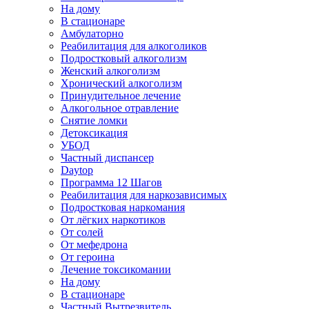
На дому
В стационаре
Амбулаторно
Реабилитация для алкоголиков
Подростковый алкоголизм
Женский алкоголизм
Хронический алкоголизм
Принудительное лечение
Алкогольное отравление
Снятие ломки
Детоксикация
УБОД
Частный диспансер
Daytop
Программа 12 Шагов
Реабилитация для наркозависимых
Подростковая наркомания
От лёгких наркотиков
От солей
От мефедрона
От героина
Лечение токсикомании
На дому
В стационаре
Частный Вытрезвитель