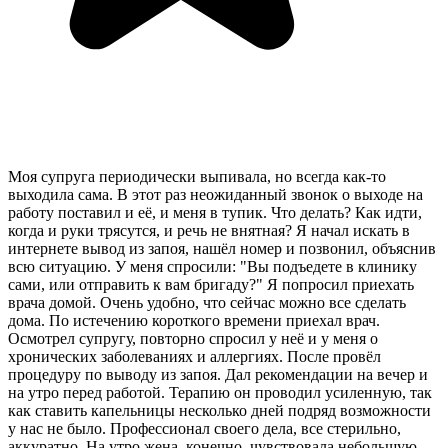
Моя супруга периодически выпивала, но всегда как-то
выходила сама. В этот раз неожиданный звонок о выходе на
работу поставил и её, и меня в тупик. Что делать? Как идти,
когда и руки трясутся, и речь не внятная? Я начал искать в
интернете вывод из запоя, нашёл номер и позвонил, объяснив
всю ситуацию. У меня спросили: "Вы подъедете в клинику
сами, или отправить к вам бригаду?" Я попросил приехать
врача домой. Очень удобно, что сейчас можно все сделать
дома. По истечению короткого времени приехал врач.
Осмотрел супругу, повторно спросил у неё и у меня о
хронических заболеваниях и аллергиях. После провёл
процедуру по выводу из запоя. Дал рекомендации на вечер и
на утро перед работой. Терапию он проводил усиленную, так
как ставить капельницы несколько дней подряд возможности
у нас не было. Профессионал своего дела, все стерильно,
аккуратно. На утро жена, конечно, чувствовала небольшую