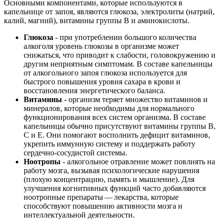
Основными компонентами, которые используются в
капельнице от запоя, являются глюкоза, электролиты (натрий,
калий, магний), витамины группы В и аминокислоты.
Глюкоза
- при употреблении большого количества
алкоголя уровень глюкозы в организме может
снижаться, что приводит к слабости, головокружению и
другим неприятным симптомам. В составе капельницы
от алкогольного запоя глюкоза используется для
быстрого повышения уровня сахара в крови и
восстановления энергетического баланса.
Витамины
- организм теряет множество витаминов и
минералов, которые необходимы для нормального
функционирования всех систем организма. В составе
капельницы обычно присутствуют витамины группы В,
С и Е. Они помогают восполнить дефицит витаминов,
укрепить иммунную систему и поддержать работу
сердечно-сосудистой системы.
Ноотропы
- алкогольное отравление может повлиять на
работу мозга, вызывая психологические нарушения
(плохую концентрацию, память и мышление). Для
улучшения когнитивных функций часто добавляются
ноотропные препараты — лекарства, которые
способствуют повышению активности мозга и
интеллектуальной деятельности.