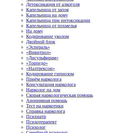
Детоксикация от алкоголя
Капельница от запоя
Капельница на дому
Капельница при интоксикации
Капельница от похмелья
На дому
Кодирование уколом
Двойной блок
«Эспераль»
«Вивитрол»
«Дисульфирам»
«Торпедо»
«Налтрексон»
Кодирование гипнозом
Приём нарколога
Консультация нарколога
Нарколог на дом
Скорая наркологическая помощь
Анонимная помощь
Тест на наркотики
Справка нарколога
Психиатр
Психотерапевт
Психолог
Семейный психолог