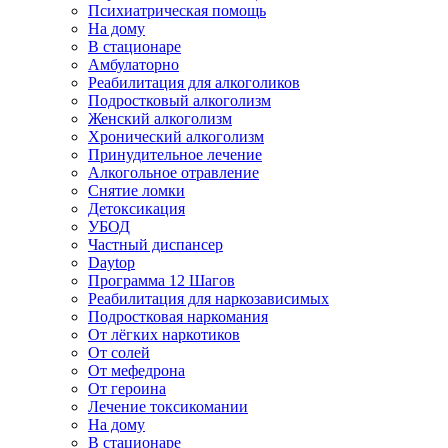
Психиатрическая помощь
На дому
В стационаре
Амбулаторно
Реабилитация для алкоголиков
Подростковый алкоголизм
Женский алкоголизм
Хронический алкоголизм
Принудительное лечение
Алкогольное отравление
Снятие ломки
Детоксикация
УБОД
Частный диспансер
Daytop
Программа 12 Шагов
Реабилитация для наркозависимых
Подростковая наркомания
От лёгких наркотиков
От солей
От мефедрона
От героина
Лечение токсикомании
На дому
В стационаре