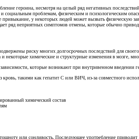
ебление героина, несмотря на целый ряд негативных последстви
 и социальным проблемам, физическим и психологическим опас
 привыкание, у некоторых людей может вызвать физическую зав
ущает ряд неприятных симптомов отмены, которые обычно приво
подвержены риску многих долгосрочных последствий для своего 
некоторые химические и структурные изменения в мозге, мног
зависимости, которые возникают при внутривенном введении гер
 кровь, такими как гепатит С или ВИЧ, из-за совместного испол
нсированный химический состав
лям
 тошноту или сонливость. Последующее употребление приводит