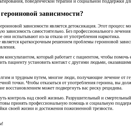
льтирования, поведенческой терапии и социальной поддержки дл
 героиновой зависимости?
роиновой зависимости является детоксикация. Этот процесс мо
ую зависимость самостоятельно. Без профессионального лечени
е они испытывают из-за отказа от употребления наркотика.
 является краткосрочным решением проблемы героиновой зависи
вления.
консультантом, который работает с пациентом, чтобы помочь ему
лить пациенту установить контакт с другими людьми, оказавшим
олгим и трудным путем, многие люди, получающие лечение от г
ечной точки. Чтобы отказаться от употребления героина, вы до
ие восстановлением может подвергнуть вас риску рецидива.
уть контроль над своей жизнью. Разрушительный и смертельный
готовы принять профессиональную помощь и социальную поддерж
ройки своей жизни и достижения пожизненной трезвости.
м!