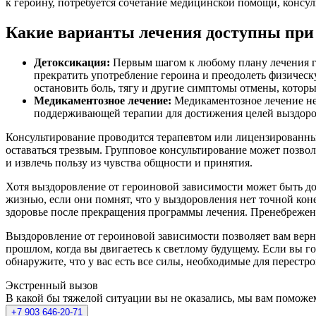
к героину, потребуется сочетание медицинской помощи, консу
Какие варианты лечения доступны при
Детоксикация:
Первым шагом к любому плану лечения ге
прекратить употребление героина и преодолеть физическ
остановить боль, тягу и другие симптомы отмены, которы
Медикаментозное лечение:
Медикаментозное лечение не
поддерживающей терапии для достижения целей выздоро
Консультирование проводится терапевтом или лицензированным 
оставаться трезвым. Групповое консультирование может позво
и извлечь пользу из чувства общности и принятия.
Хотя выздоровление от героиновой зависимости может быть д
жизнью, если они помнят, что у выздоровления нет точной кон
здоровье после прекращения программы лечения. Пренебрежен
Выздоровление от героиновой зависимости позволяет вам верн
прошлом, когда вы двигаетесь к светлому будущему. Если вы 
обнаружите, что у вас есть все силы, необходимые для перест
Экстренный вызов
В какой бы тяжелой ситуации вы не оказались, мы вам поможе
+7 903 646-20-71