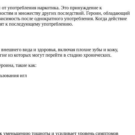
й от употребления наркотика. Это принуждение к
ностям и множеству других последствий. Героин, обладающий
исимость после однократного употребления. Когда действие
дят к последующему употреблению.
внешнего вида и здоровья, включая плохие зубы и кожу,
ие из которых могут перейти в стадию хронических.
оина, такие как:
ьзования игл
 к уменьшению тошноты и усиливает уровень симптомов