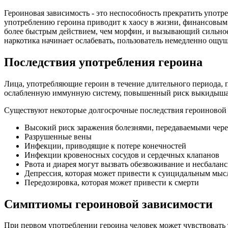
Героиновая зависимость - это неспособность прекратить употр
употреблению героина приводит к хаосу в жизни, финансовым
более быстрым действием, чем морфин, и вызывающий сильное
наркотика начинает ослабевать, пользователь немедленно ощ
Последствия употребления героина
Лица, употребляющие героин в течение длительного периода, 
ослабленную иммунную систему, повышенный риск выкидыша и 
Существуют некоторые долгосрочные последствия героиновой 
Высокий риск заражения болезнями, передаваемыми через
Разрушенные вены
Инфекции, приводящие к потере конечностей
Инфекции кровеносных сосудов и сердечных клапанов
Рвота и диарея могут вызвать обезвоживание и несбала
Депрессия, которая может привести к суицидальным мыс
Передозировка, которая может привести к смерти
Симптиомы героиновой зависимости
При первом употреблении героина человек может чувствовать