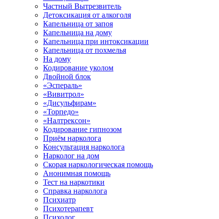
Частный Вытрезвитель
Детоксикация от алкоголя
Капельница от запоя
Капельница на дому
Капельница при интоксикации
Капельница от похмелья
На дому
Кодирование уколом
Двойной блок
«Эспераль»
«Вивитрол»
«Дисульфирам»
«Торпедо»
«Налтрексон»
Кодирование гипнозом
Приём нарколога
Консультация нарколога
Нарколог на дом
Скорая наркологическая помощь
Анонимная помощь
Тест на наркотики
Справка нарколога
Психиатр
Психотерапевт
Психолог