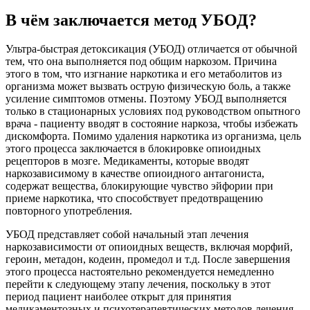
В чём заключается метод УБОД?
Ультра-быстрая детоксикация (УБОД) отличается от обычной
тем, что она выполняется под общим наркозом. Причина
этого в том, что изгнание наркотика и его метаболитов из
организма может вызвать острую физическую боль, а также
усиление симптомов отмены. Поэтому УБОД выполняется
только в стационарных условиях под руководством опытного
врача - пациенту вводят в состояние наркоза, чтобы избежать
дискомфорта. Помимо удаления наркотика из организма, цель
этого процесса заключается в блокировке опиоидных
рецепторов в мозге. Медикаменты, которые вводят
наркозависимому в качестве опиоидного антагониста,
содержат вещества, блокирующие чувство эйфории при
приеме наркотика, что способствует предотвращению
повторного употребления.
УБОД представляет собой начальный этап лечения
наркозависимости от опиоидных веществ, включая морфий,
героин, метадон, кодеин, промедол и т.д. После завершения
этого процесса настоятельно рекомендуется немедленно
перейти к следующему этапу лечения, поскольку в этот
период пациент наиболее открыт для принятия
медикаментозных и психотерапевтических методов лечения.