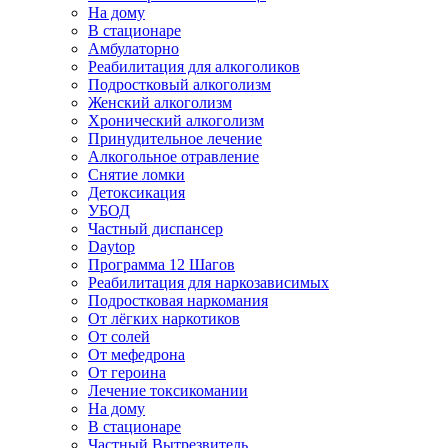
На дому
В стационаре
Амбулаторно
Реабилитация для алкоголиков
Подростковый алкоголизм
Женский алкоголизм
Хронический алкоголизм
Принудительное лечение
Алкогольное отравление
Снятие ломки
Детоксикация
УБОД
Частный диспансер
Daytop
Программа 12 Шагов
Реабилитация для наркозависимых
Подростковая наркомания
От лёгких наркотиков
От солей
От мефедрона
От героина
Лечение токсикомании
На дому
В стационаре
Частный Вытрезвитель