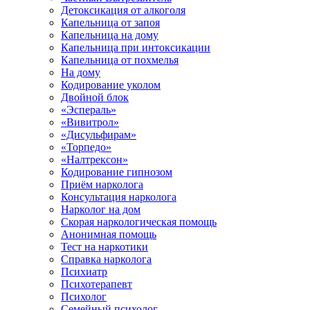
Детоксикация от алкоголя
Капельница от запоя
Капельница на дому
Капельница при интоксикации
Капельница от похмелья
На дому
Кодирование уколом
Двойной блок
«Эспераль»
«Вивитрол»
«Дисульфирам»
«Торпедо»
«Налтрексон»
Кодирование гипнозом
Приём нарколога
Консультация нарколога
Нарколог на дом
Скорая наркологическая помощь
Анонимная помощь
Тест на наркотики
Справка нарколога
Психиатр
Психотерапевт
Психолог
Семейный психолог